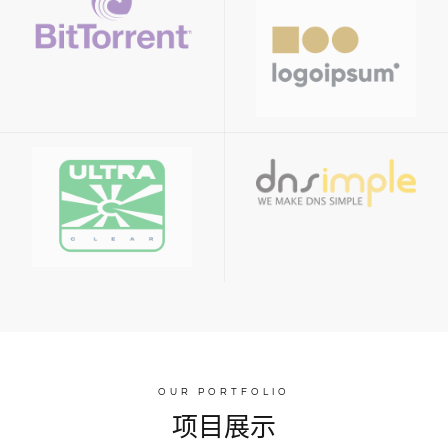
OUR PORTFOLIO
项目展示