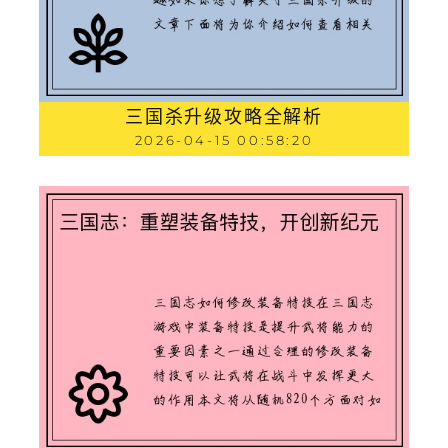
三国杀升级攻略全解析
2026-04-15 00:58:20