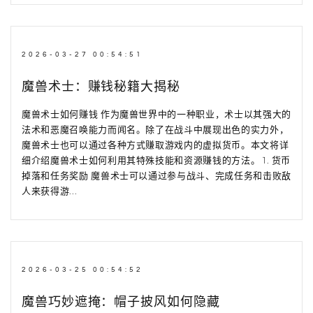
2026-03-27 00:54:51
魔兽术士：赚钱秘籍大揭秘
魔兽术士如何赚钱 作为魔兽世界中的一种职业，术士以其强大的
法术和恶魔召唤能力而闻名。除了在战斗中展现出色的实力外，
魔兽术士也可以通过各种方式赚取游戏内的虚拟货币。本文将详
细介绍魔兽术士如何利用其特殊技能和资源赚钱的方法。 1. 货币
掉落和任务奖励 魔兽术士可以通过参与战斗、完成任务和击败敌
人来获得游...
2026-03-25 00:54:52
魔兽巧妙遮掩：帽子披风如何隐藏