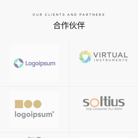
OUR CLIENTS AND PARTNERS
合作伙伴