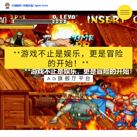
**游戏不止是娱乐，更是冒险
的开始！**
AG旗舰厅平台
APP下载AG旗舰厅