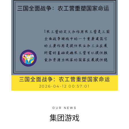
三国全面战争：农工营重塑国家命运
2026-04-12 00:57:01
OUR NEWS
集团游戏