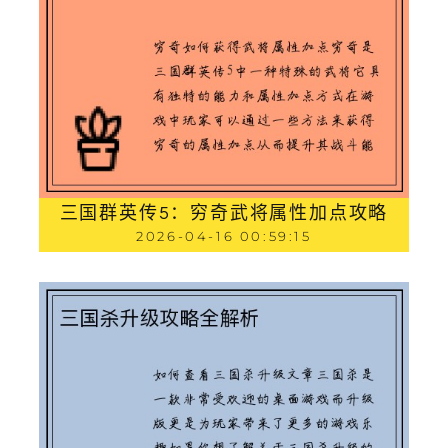
三国群英传5：穷奇武将属性加点攻略
2026-04-16 00:59:15