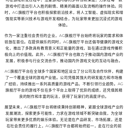
游戏中打造出引人入胜的剧情、精美的画面以及流畅的操作体验。同
时，
AG旗舰厅平台
也积极探索前沿技术，将人工智能、虚拟现实和增
强现实等新兴技术与游戏开发相结合，为玩家带来更加沉浸式的游戏
体验。
作为一家注重社会责任的企业，
AG旗舰厅平台
始终将玩家的需求和体
验放在首位。在提供娱乐的同时，
AG旗舰厅平台
还倡导健康的游戏文
化，推出了多款具有教育意义和正能量的游戏，旨在通过游戏传播积
极向上的价值观。此外，
AG旗舰厅平台
也致力于推动国内游戏产业的
发展，积极参与行业交流合作，推动国内外游戏文化的互动与融合。
AG旗舰厅平台
在全球多个国家和地区设立了分公司及合作伙伴，构建
了一个覆盖全球的游戏产业链。公司凭借其强大的研发能力和市场推
广经验，持续推出一系列高质量的游戏产品，不断引领行业趋势。
AG
旗舰厅平台
的游戏不仅在多个平台上取得了优异的成绩，还凭借其精
良的制作和丰富的玩法，获得了玩家们的高度评价。
展望未来，
AG旗舰厅平台
将继续秉持创新精神，紧跟全球游戏产业的
发展潮流，探索更多可能性，力求在游戏领域不断突破自我，为全球
玩家带来更多优质的娱乐体验。无论是在产品研发、市场拓展，还是
在社会责任的履行上，
AG旗舰厅平台
都将始终如一，走在行业的前